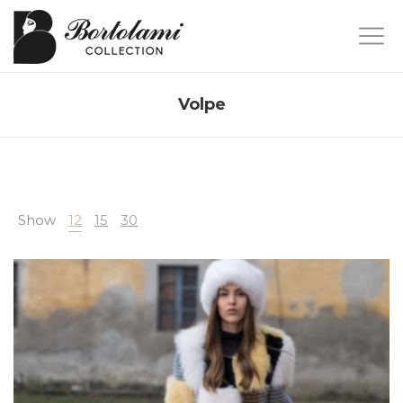
Volpe
Show
12
15
30