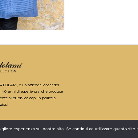
ORTOLAMI, è un’azienda leader del
a 40 anni di esperienza, che produce
nte al pubblico capi in pelliccia,
ziosi.
igliore esperienza sul nostro sito. Se continui ad utilizzare questo sito
PARTITA IVA: 01010870283 -
PRIVACY
POWERED BY