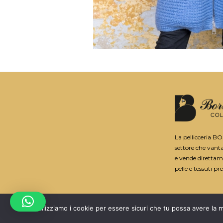
La pellicceria B
settore che vant
e vende direttame
pelle e tessuti pre
Utilizziamo i cookie per essere sicuri che tu possa avere la m
2025 © PELLICCERIA BORTOLAMI | 