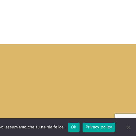
 noi assumiamo che tu ne sia felice.
Ok
Privacy policy
WEB PROJECT