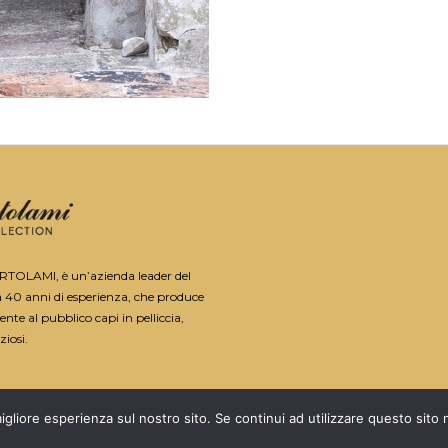
ORTOLAMI, è un’azienda leader del
a 40 anni di esperienza, che produce
nte al pubblico capi in pelliccia,
ziosi.
igliore esperienza sul nostro sito. Se continui ad utilizzare questo sito
PARTITA IVA: 01010870283 -
PRIVACY
POWERED BY