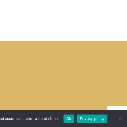
 noi assumiamo che tu ne sia felice.
Ok
Privacy policy
WEB PROJECT