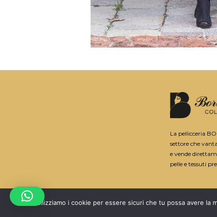
La pellicceria B
settore che vant
e vende direttame
pelle e tessuti pre
Utilizziamo i cookie per essere sicuri che tu possa avere la m
2025 © PELLICCERIA BORTOLAMI | 