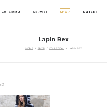
CHI SIAMO
SERVIZI
SHOP
OUTLET
Lapin Rex
HOME
/
SHOP
/
COLLEZIONI
/
LAPIN REX
30