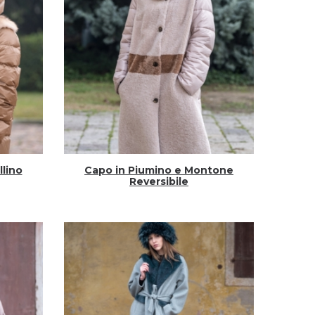
llino
Capo in Piumino e Montone
Reversibile