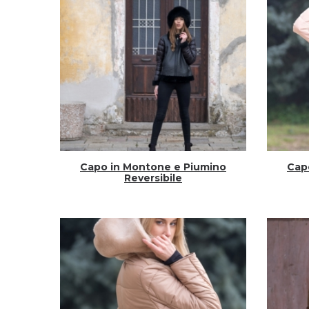
Capo in Montone e Piumino
Cap
Reversibile