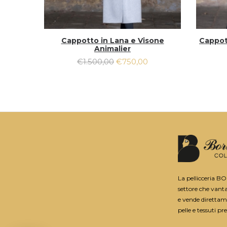
Cappotto in Lana e Visone
Cappot
Animalier
€
1.500,00
€
750,00
La pellicceria B
settore che vant
e vende direttame
pelle e tessuti pre