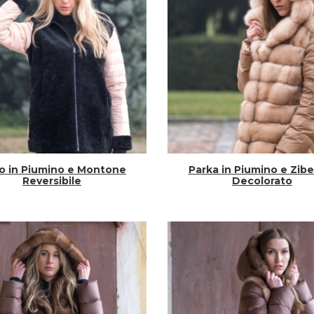
o in Piumino e Montone
Parka in Piumino e Zibe
Reversibile
Decolorato