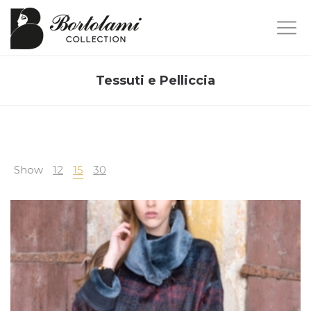
Tessuti e Pelliccia
Show
12
15
30